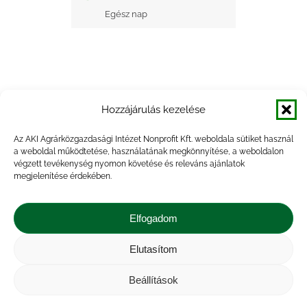
Egész nap
Hozzájárulás kezelése
+ Google Naptárba mentés
Az AKI Agrárközgazdasági Intézet Nonprofit Kft. weboldala sütiket használ
a weboldal működtetése, használatának megkönnyítése, a weboldalon
+ iCal Exportálás
végzett tevékenység nyomon követése és releváns ajánlatok
megjelenítése érdekében.
Elfogadom
Elutasítom
Impresszum
|
Kapcsolat
|
Jogi nyilatkozat
|
Közérdekű adatok
|
Adatvédelmi nyilatkozat
|
Beállítások
Akadálymentesítési nyilatkozat
|
Cookie
tájékoztató