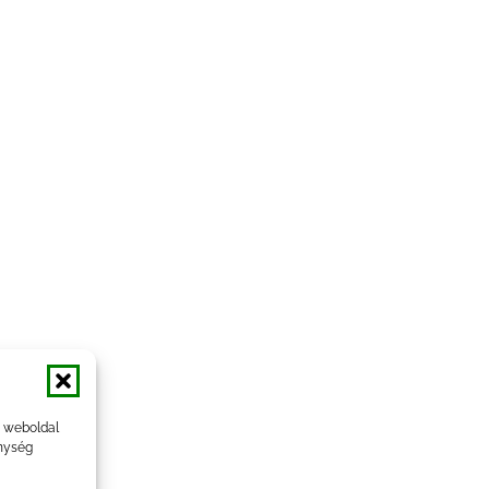
a weboldal
nység