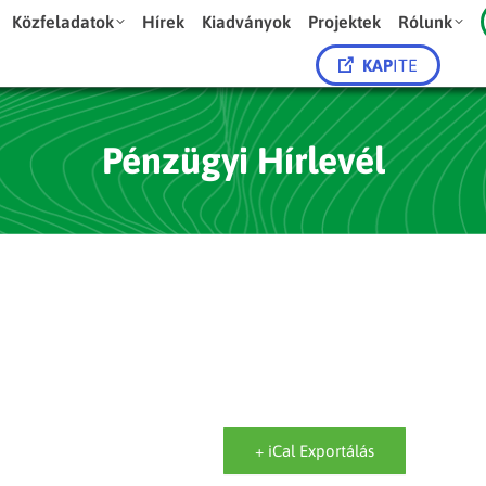
Közfeladatok
Hírek
Kiadványok
Projektek
Rólunk
KAP
ITE
Pénzügyi Hírlevél
+ iCal Exportálás