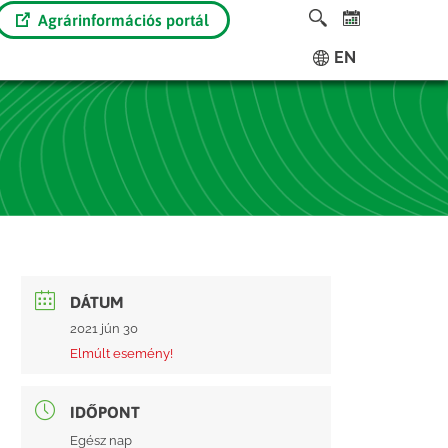
Agrárinformációs portál
EN
DÁTUM
2021 jún 30
Elmúlt esemény!
IDŐPONT
Egész nap