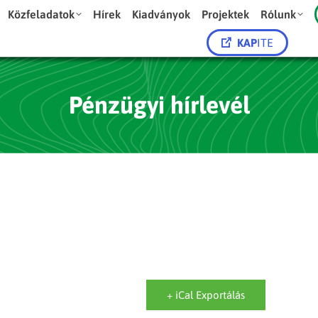
Közfeladatok
Hírek
Kiadványok
Projektek
Rólunk
KAP
ITE
Pénzügyi hírlevél
+ iCal Exportálás