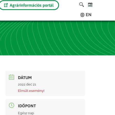
Agrárinformációs portál
EN
DÁTUM
2022 dec 21
Elmúlt esemény!
IDŐPONT
Egész nap