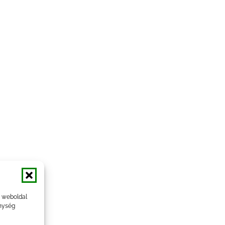
a weboldal
nység