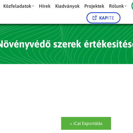
Közfeladatok
Hírek
Kiadványok
Projektek
Rólunk
KAP
ITE
Növényvédő szerek értékesítés
+ iCal Exportálás