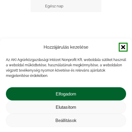
Egész nap
Hozzájárulás kezelése
+ Google Naptárba mentés
Az AKI Agrárközgazdasági Intézet Nonprofit Kft. weboldala sütiket használ
a weboldal működtetése, használatának megkönnyítése, a weboldalon
+ iCal Exportálás
végzett tevékenység nyomon követése és releváns ajánlatok
megjelenítése érdekében.
Elfogadom
Elutasítom
Impresszum
|
Kapcsolat
|
Jogi nyilatkozat
|
Közérdekű adatok
|
Adatvédelmi nyilatkozat
|
Beállítások
Akadálymentesítési nyilatkozat
|
Cookie
tájékoztató