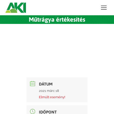
Műtrágya értékesítés
DÁTUM
2021 márc 18
Elmúlt esemény!
IDŐPONT