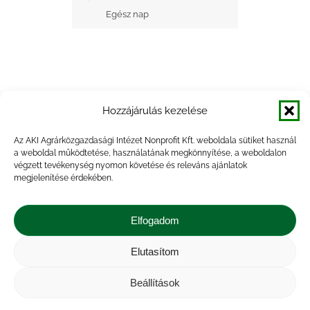
Egész nap
Hozzájárulás kezelése
+ Google Naptárba mentés
Az AKI Agrárközgazdasági Intézet Nonprofit Kft. weboldala sütiket használ
a weboldal működtetése, használatának megkönnyítése, a weboldalon
+ iCal Exportálás
végzett tevékenység nyomon követése és releváns ajánlatok
megjelenítése érdekében.
Elfogadom
Elutasítom
Impresszum
|
Kapcsolat
|
Jogi nyilatkozat
|
Közérdekű adatok
|
Adatvédelmi nyilatkozat
|
Beállítások
Akadálymentesítési nyilatkozat
|
Cookie
tájékoztató