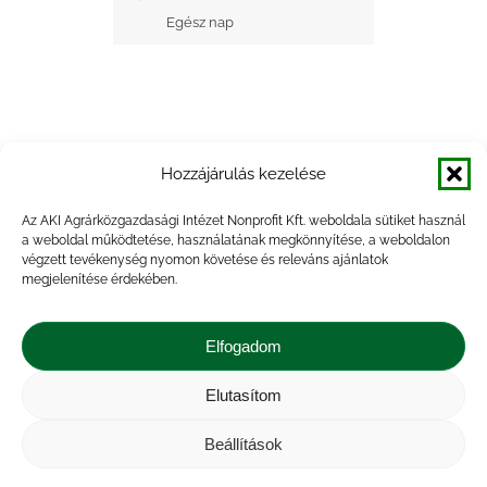
Egész nap
Hozzájárulás kezelése
+ Google Naptárba mentés
Az AKI Agrárközgazdasági Intézet Nonprofit Kft. weboldala sütiket használ
a weboldal működtetése, használatának megkönnyítése, a weboldalon
+ iCal Exportálás
végzett tevékenység nyomon követése és releváns ajánlatok
megjelenítése érdekében.
Elfogadom
Elutasítom
Impresszum
|
Kapcsolat
|
Jogi nyilatkozat
|
Közérdekű adatok
|
Adatvédelmi nyilatkozat
|
Beállítások
Akadálymentesítési nyilatkozat
|
Cookie
tájékoztató