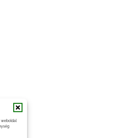
a weboldal
nység