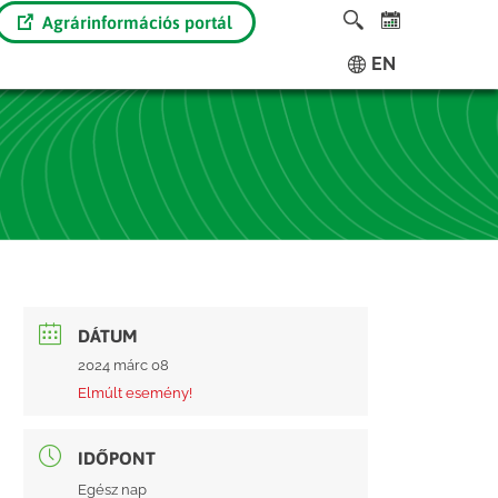
Agrárinformációs portál
EN
DÁTUM
2024 márc 08
Elmúlt esemény!
IDŐPONT
Egész nap