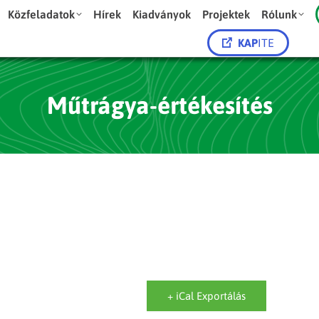
Közfeladatok
Hírek
Kiadványok
Projektek
Rólunk
KAP
ITE
Műtrágya-értékesítés
+ iCal Exportálás