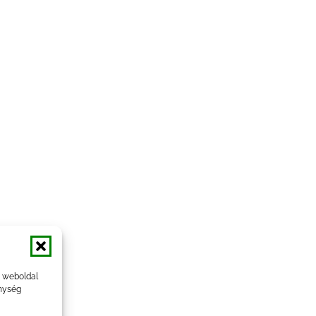
a weboldal
nység