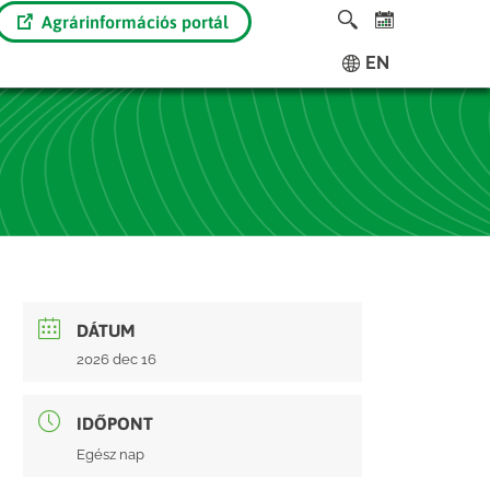
Agrárinformációs portál
EN
DÁTUM
2026 dec 16
IDŐPONT
Egész nap