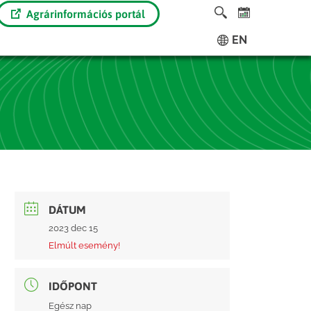
Agrárinformációs portál
EN
DÁTUM
2023 dec 15
Elmúlt esemény!
IDŐPONT
Egész nap