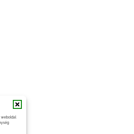
a weboldal
nység