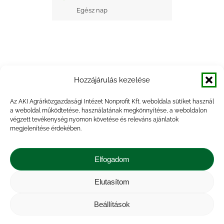
Egész nap
Hozzájárulás kezelése
+ Google Naptárba mentés
Az AKI Agrárközgazdasági Intézet Nonprofit Kft. weboldala sütiket használ
a weboldal működtetése, használatának megkönnyítése, a weboldalon
+ iCal Exportálás
végzett tevékenység nyomon követése és releváns ajánlatok
megjelenítése érdekében.
Elfogadom
Elutasítom
Impresszum
|
Kapcsolat
|
Jogi nyilatkozat
|
Közérdekű adatok
|
Adatvédelmi nyilatkozat
|
Beállítások
Akadálymentesítési nyilatkozat
|
Cookie
tájékoztató