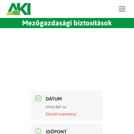
Mezőgazdasági biztosítások
DÁTUM
2025 ápr 14
Elmúlt esemény!
IDŐPONT