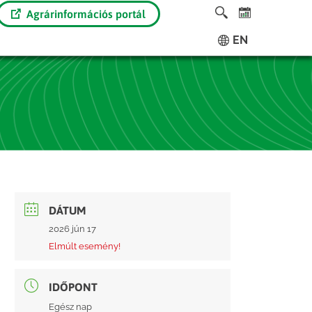
Agrárinformációs portál
EN
DÁTUM
2026 jún 17
Elmúlt esemény!
IDŐPONT
Egész nap