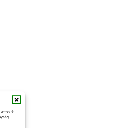
a weboldal
nység