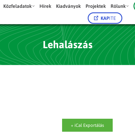
Közfeladatok
Hírek
Kiadványok
Projektek
Rólunk
KAP
ITE
Lehalászás
+ iCal Exportálás