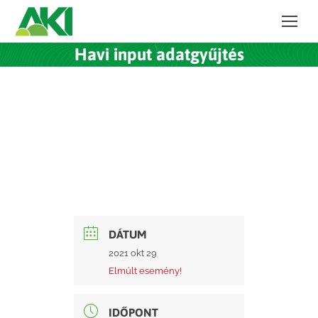
Havi input adatgyűjtés
DÁTUM
2021 okt 29
Elmúlt esemény!
IDŐPONT