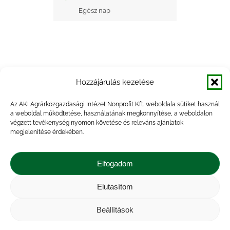
Egész nap
Hozzájárulás kezelése
+ Google Naptárba mentés
Az AKI Agrárközgazdasági Intézet Nonprofit Kft. weboldala sütiket használ
a weboldal működtetése, használatának megkönnyítése, a weboldalon
+ iCal Exportálás
végzett tevékenység nyomon követése és releváns ajánlatok
megjelenítése érdekében.
Elfogadom
Elutasítom
Impresszum
|
Kapcsolat
|
Jogi nyilatkozat
|
Közérdekű adatok
|
Adatvédelmi nyilatkozat
|
Beállítások
Akadálymentesítési nyilatkozat
|
Cookie
tájékoztató