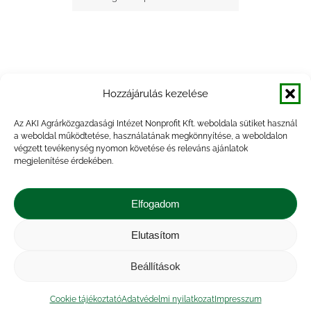
Hozzájárulás kezelése
+ Google Naptárba mentés
Az AKI Agrárközgazdasági Intézet Nonprofit Kft. weboldala sütiket használ
a weboldal működtetése, használatának megkönnyítése, a weboldalon
+ iCal Exportálás
végzett tevékenység nyomon követése és releváns ajánlatok
megjelenítése érdekében.
Elfogadom
Elutasítom
Impresszum
|
Kapcsolat
|
Jogi nyilatkozat
|
Közérdekű adatok
|
Adatvédelmi nyilatkozat
|
Beállítások
Akadálymentesítési nyilatkozat
|
Cookie
tájékoztató
Cookie tájékoztató
Adatvédelmi nyilatkozat
Impresszum