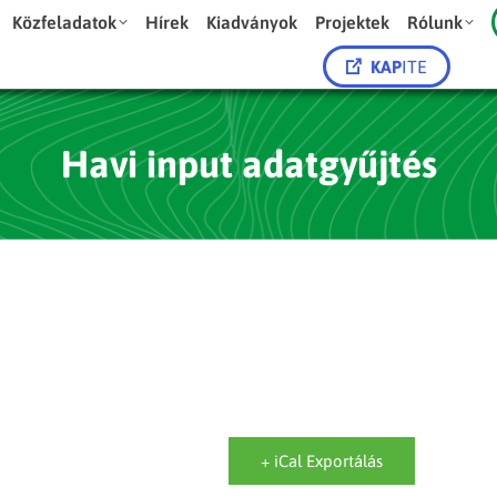
Közfeladatok
Hírek
Kiadványok
Projektek
Rólunk
KAP
ITE
Havi input adatgyűjtés
+ iCal Exportálás