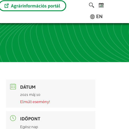
Agrárinformációs portál
EN
DÁTUM
2021 máj 10
Elmúlt esemény!
IDŐPONT
Egész nap