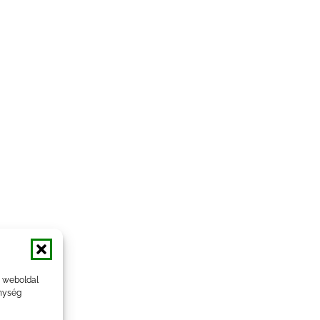
a weboldal
nység