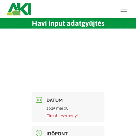
Havi input adatgyűjtés
DÁTUM
2025 máj 08
Elmúlt esemény!
IDŐPONT