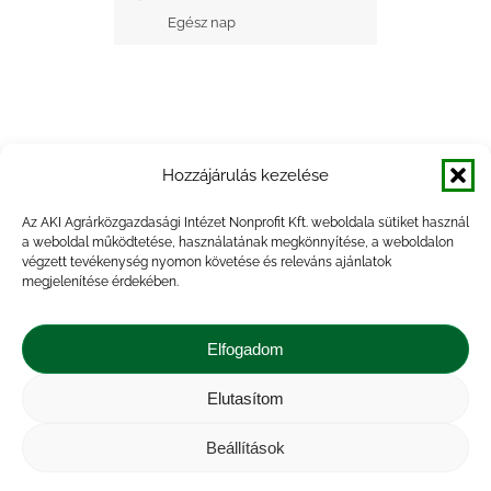
Egész nap
Hozzájárulás kezelése
+ Google Naptárba mentés
Az AKI Agrárközgazdasági Intézet Nonprofit Kft. weboldala sütiket használ
a weboldal működtetése, használatának megkönnyítése, a weboldalon
+ iCal Exportálás
végzett tevékenység nyomon követése és releváns ajánlatok
megjelenítése érdekében.
Elfogadom
Elutasítom
Impresszum
|
Kapcsolat
|
Jogi nyilatkozat
|
Közérdekű adatok
|
Adatvédelmi nyilatkozat
|
Beállítások
Akadálymentesítési nyilatkozat
|
Cookie
tájékoztató