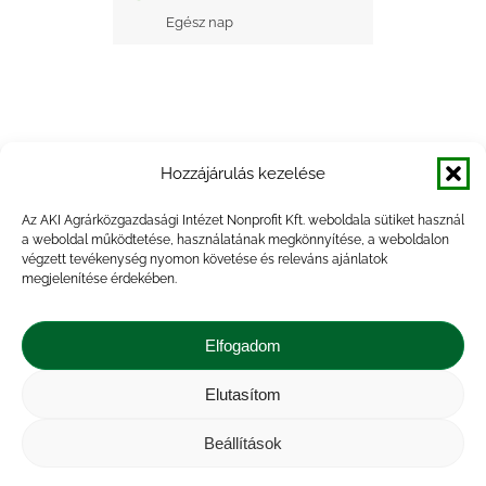
Egész nap
Hozzájárulás kezelése
+ Google Naptárba mentés
Az AKI Agrárközgazdasági Intézet Nonprofit Kft. weboldala sütiket használ
a weboldal működtetése, használatának megkönnyítése, a weboldalon
+ iCal Exportálás
végzett tevékenység nyomon követése és releváns ajánlatok
megjelenítése érdekében.
Elfogadom
Elutasítom
Impresszum
|
Kapcsolat
|
Jogi nyilatkozat
|
Közérdekű adatok
|
Adatvédelmi nyilatkozat
|
Beállítások
Akadálymentesítési nyilatkozat
|
Cookie
tájékoztató