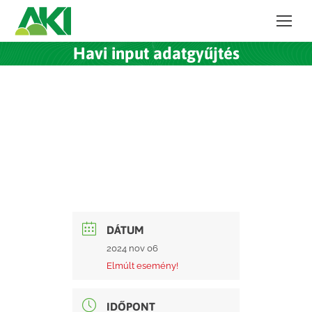
Havi input adatgyűjtés
DÁTUM
2024 nov 06
Elmúlt esemény!
IDŐPONT