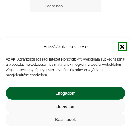
Egész nap
Hozzájárulás kezelése
+ Google Naptárba mentés
Az AKI Agrárközgazdasági Intézet Nonprofit Kft. weboldala sütiket használ
a weboldal működtetése, használatának megkönnyítése, a weboldalon
+ iCal Exportálás
végzett tevékenység nyomon követése és releváns ajánlatok
megjelenítése érdekében.
Elfogadom
Elutasítom
Impresszum
|
Kapcsolat
|
Jogi nyilatkozat
|
Közérdekű adatok
|
Adatvédelmi nyilatkozat
|
Beállítások
Akadálymentesítési nyilatkozat
|
Cookie
tájékoztató