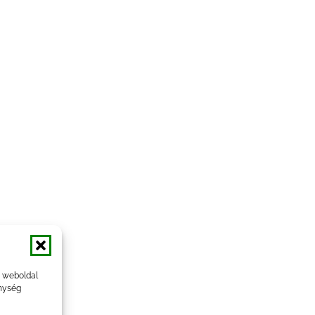
a weboldal
nység