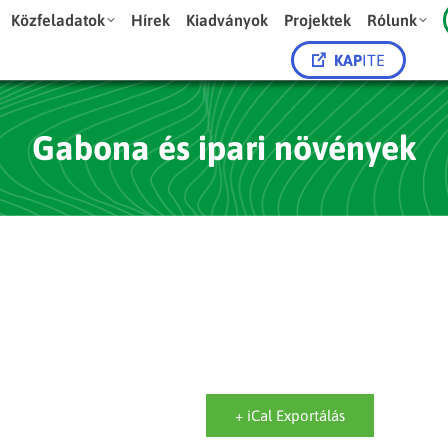
Közfeladatok
Hírek
Kiadványok
Projektek
Rólunk
KAP
ITE
Gabona és ipari növények
+ iCal Exportálás