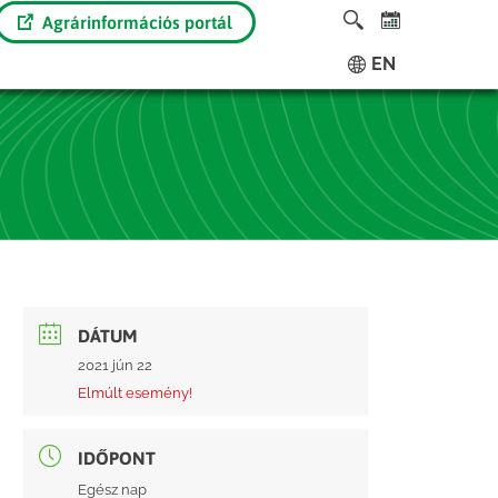
Agrárinformációs portál
EN
DÁTUM
2021 jún 22
Elmúlt esemény!
IDŐPONT
Egész nap