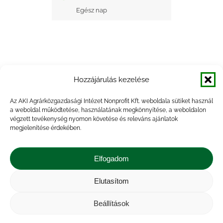
Egész nap
Hozzájárulás kezelése
+ Google Naptárba mentés
Az AKI Agrárközgazdasági Intézet Nonprofit Kft. weboldala sütiket használ
a weboldal működtetése, használatának megkönnyítése, a weboldalon
+ iCal Exportálás
végzett tevékenység nyomon követése és releváns ajánlatok
megjelenítése érdekében.
Elfogadom
Elutasítom
Impresszum
|
Kapcsolat
|
Jogi nyilatkozat
|
Közérdekű adatok
|
Adatvédelmi nyilatkozat
|
Beállítások
Akadálymentesítési nyilatkozat
|
Cookie
tájékoztató