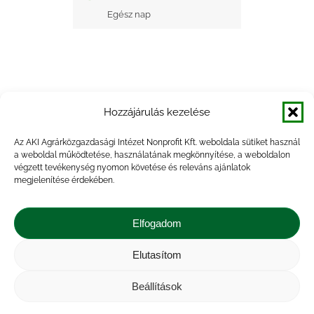
Egész nap
Hozzájárulás kezelése
+ Google Naptárba mentés
Az AKI Agrárközgazdasági Intézet Nonprofit Kft. weboldala sütiket használ
a weboldal működtetése, használatának megkönnyítése, a weboldalon
+ iCal Exportálás
végzett tevékenység nyomon követése és releváns ajánlatok
megjelenítése érdekében.
Elfogadom
Elutasítom
Impresszum
|
Kapcsolat
|
Jogi nyilatkozat
|
Közérdekű adatok
|
Adatvédelmi nyilatkozat
|
Beállítások
Akadálymentesítési nyilatkozat
|
Cookie
tájékoztató