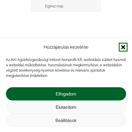
Egész nap
Hozzájárulás kezelése
+ Google Naptárba mentés
Az AKI Agrárközgazdasági Intézet Nonprofit Kft. weboldala sütiket használ
a weboldal működtetése, használatának megkönnyítése, a weboldalon
+ iCal Exportálás
végzett tevékenység nyomon követése és releváns ajánlatok
megjelenítése érdekében.
Elfogadom
Elutasítom
Impresszum
|
Kapcsolat
|
Jogi nyilatkozat
|
Közérdekű adatok
|
Adatvédelmi nyilatkozat
|
Beállítások
Akadálymentesítési nyilatkozat
|
Cookie
tájékoztató