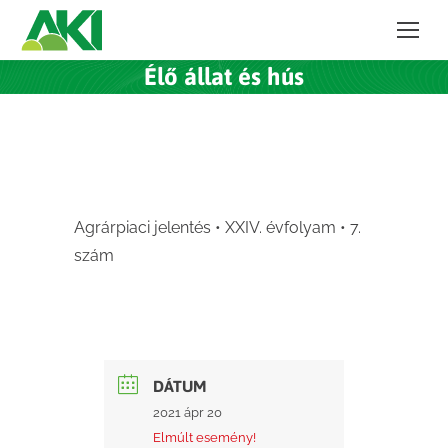
Élő állat és hús
Agrárpiaci jelentés • XXIV. évfolyam • 7.
szám
DÁTUM
2021 ápr 20
Elmúlt esemény!