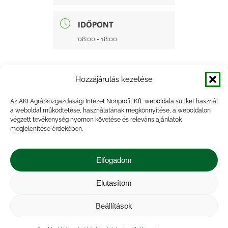
IDŐPONT
08:00 - 18:00
Hozzájárulás kezelése
Az AKI Agrárközgazdasági Intézet Nonprofit Kft. weboldala sütiket használ
a weboldal működtetése, használatának megkönnyítése, a weboldalon
+ Google Naptárba mentés
végzett tevékenység nyomon követése és releváns ajánlatok
megjelenítése érdekében.
+ iCal Exportálás
Elfogadom
Elutasítom
Beállítások
Impresszum
|
Kapcsolat
|
Jogi nyilatkozat
|