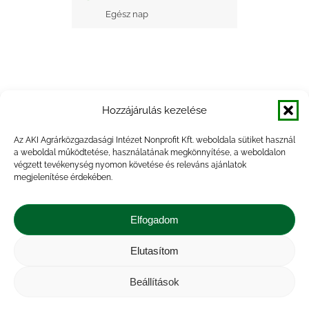
Egész nap
Hozzájárulás kezelése
+ Google Naptárba mentés
Az AKI Agrárközgazdasági Intézet Nonprofit Kft. weboldala sütiket használ
a weboldal működtetése, használatának megkönnyítése, a weboldalon
+ iCal Exportálás
végzett tevékenység nyomon követése és releváns ajánlatok
megjelenítése érdekében.
Elfogadom
Elutasítom
Impresszum
|
Kapcsolat
|
Jogi nyilatkozat
|
Közérdekű adatok
|
Adatvédelmi nyilatkozat
|
Beállítások
Akadálymentesítési nyilatkozat
|
Cookie
tájékoztató