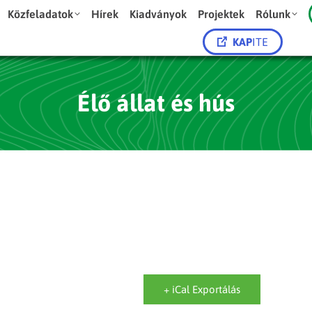
Közfeladatok
Hírek
Kiadványok
Projektek
Rólunk
KAP
ITE
Élő állat és hús
+ iCal Exportálás