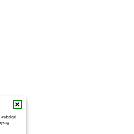
a weboldal
nység