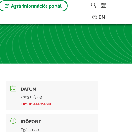
Agrárinformációs portál
EN
DÁTUM
2023 máj 03
Elmúlt esemény!
IDŐPONT
Egész nap