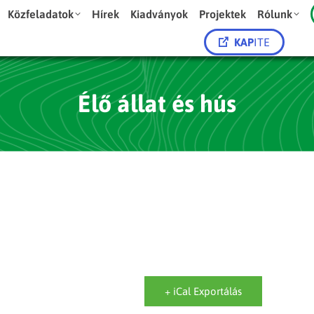
Közfeladatok
Hírek
Kiadványok
Projektek
Rólunk
KAP
ITE
Élő állat és hús
+ iCal Exportálás