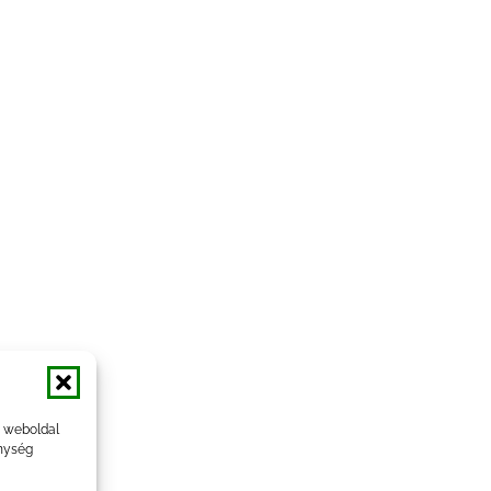
a weboldal
nység