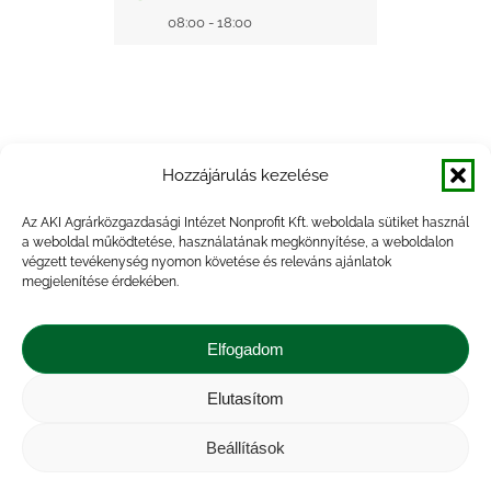
08:00 - 18:00
Hozzájárulás kezelése
+ Google Naptárba mentés
Az AKI Agrárközgazdasági Intézet Nonprofit Kft. weboldala sütiket használ
a weboldal működtetése, használatának megkönnyítése, a weboldalon
+ iCal Exportálás
végzett tevékenység nyomon követése és releváns ajánlatok
megjelenítése érdekében.
Elfogadom
Elutasítom
Impresszum
|
Kapcsolat
|
Jogi nyilatkozat
|
Közérdekű adatok
|
Adatvédelmi nyilatkozat
|
Beállítások
Akadálymentesítési nyilatkozat
|
Cookie
tájékoztató