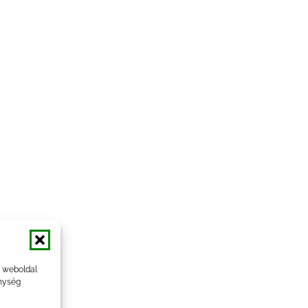
a weboldal
nység