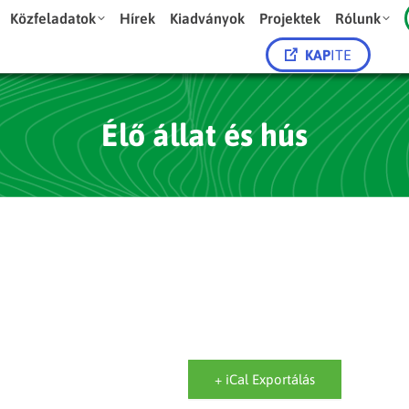
Közfeladatok
Hírek
Kiadványok
Projektek
Rólunk
KAP
ITE
Élő állat és hús
+ iCal Exportálás