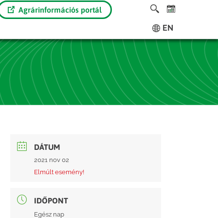
Agrárinformációs portál
EN
DÁTUM
2021 nov 02
Elmúlt esemény!
IDŐPONT
Egész nap