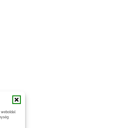
a weboldal
nység