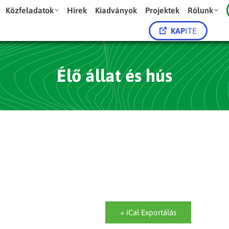
Közfeladatok
Hírek
Kiadványok
Projektek
Rólunk
KAP
ITE
Élő állat és hús
+ iCal Exportálás