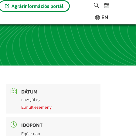
Agrárinformációs portál
EN
DÁTUM
2021 júl 27
Elmúlt esemény!
IDŐPONT
Egész nap