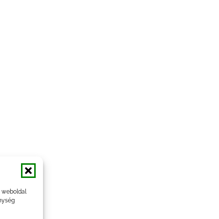
a weboldal
nység