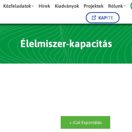
Közfeladatok
Hírek
Kiadványok
Projektek
Rólunk
KAP
ITE
Élelmiszer-kapacitás
+ iCal Exportálás