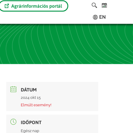
Agrárinformációs portál
EN
DÁTUM
2024 okt 15
Elmúlt esemény!
IDŐPONT
Egész nap