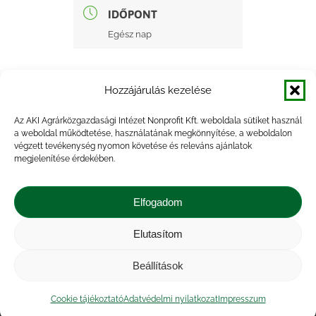
IDŐPONT
Egész nap
Hozzájárulás kezelése
Az AKI Agrárközgazdasági Intézet Nonprofit Kft. weboldala sütiket használ
a weboldal működtetése, használatának megkönnyítése, a weboldalon
+ Google Naptárba mentés
végzett tevékenység nyomon követése és releváns ajánlatok
megjelenítése érdekében.
+ iCal Exportálás
Elfogadom
Elutasítom
Beállítások
Impresszum
|
Kapcsolat
|
Jogi nyilatkozat
|
Közérdekű adatok
|
Adatvédelmi nyilatkozat
|
Cookie tájékoztató
Adatvédelmi nyilatkozat
Impresszum
Akadálymentesítési nyilatkozat
|
Cookie