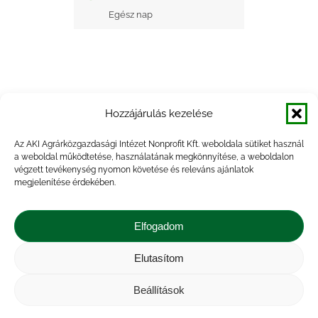
Egész nap
Hozzájárulás kezelése
+ Google Naptárba mentés
Az AKI Agrárközgazdasági Intézet Nonprofit Kft. weboldala sütiket használ
a weboldal működtetése, használatának megkönnyítése, a weboldalon
+ iCal Exportálás
végzett tevékenység nyomon követése és releváns ajánlatok
megjelenítése érdekében.
Elfogadom
Elutasítom
Impresszum
|
Kapcsolat
|
Jogi nyilatkozat
|
Közérdekű adatok
|
Adatvédelmi nyilatkozat
|
Beállítások
Akadálymentesítési nyilatkozat
|
Cookie
tájékoztató