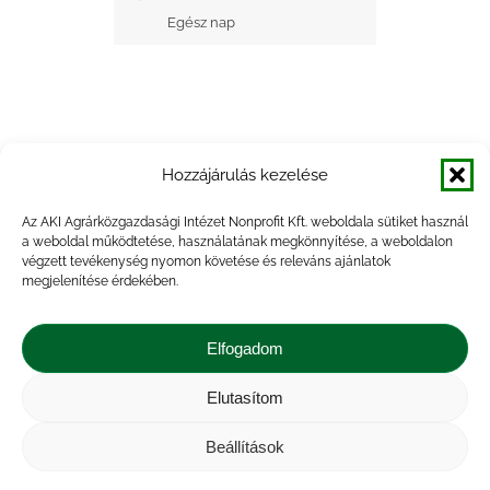
Egész nap
Hozzájárulás kezelése
+ Google Naptárba mentés
Az AKI Agrárközgazdasági Intézet Nonprofit Kft. weboldala sütiket használ
a weboldal működtetése, használatának megkönnyítése, a weboldalon
+ iCal Exportálás
végzett tevékenység nyomon követése és releváns ajánlatok
megjelenítése érdekében.
Elfogadom
Elutasítom
Impresszum
|
Kapcsolat
|
Jogi nyilatkozat
|
Közérdekű adatok
|
Adatvédelmi nyilatkozat
|
Beállítások
Akadálymentesítési nyilatkozat
|
Cookie
tájékoztató