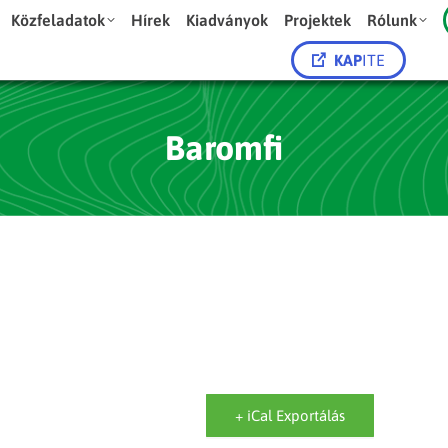
Közfeladatok
Hírek
Kiadványok
Projektek
Rólunk
KAP
ITE
Baromfi
+ iCal Exportálás