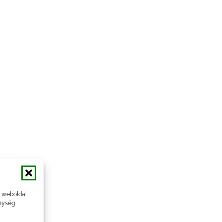
a weboldal
nység