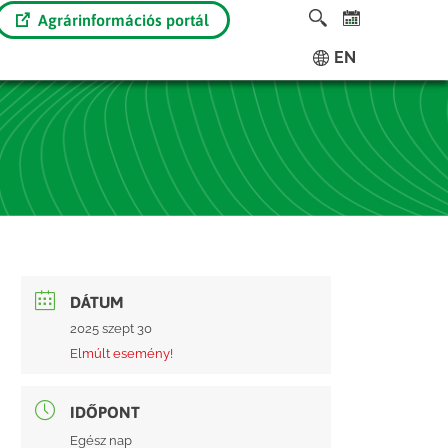
Agrárinformációs portál
EN
DÁTUM
2025 szept 30
Elmúlt esemény!
IDŐPONT
Egész nap