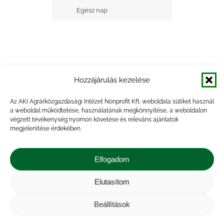
Egész nap
Hozzájárulás kezelése
+ Google Naptárba mentés
Az AKI Agrárközgazdasági Intézet Nonprofit Kft. weboldala sütiket használ
a weboldal működtetése, használatának megkönnyítése, a weboldalon
+ iCal Exportálás
végzett tevékenység nyomon követése és releváns ajánlatok
megjelenítése érdekében.
Elfogadom
Elutasítom
Impresszum
|
Kapcsolat
|
Jogi nyilatkozat
|
Közérdekű adatok
|
Adatvédelmi nyilatkozat
|
Beállítások
Akadálymentesítési nyilatkozat
|
Cookie
tájékoztató