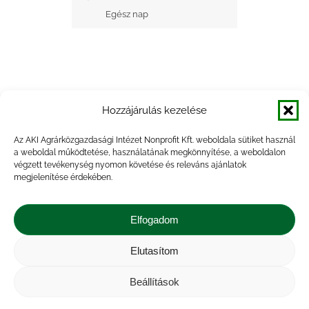
Egész nap
Hozzájárulás kezelése
+ Google Naptárba mentés
Az AKI Agrárközgazdasági Intézet Nonprofit Kft. weboldala sütiket használ
a weboldal működtetése, használatának megkönnyítése, a weboldalon
+ iCal Exportálás
végzett tevékenység nyomon követése és releváns ajánlatok
megjelenítése érdekében.
Elfogadom
Elutasítom
Impresszum
|
Kapcsolat
|
Jogi nyilatkozat
|
Közérdekű adatok
|
Adatvédelmi nyilatkozat
|
Beállítások
Akadálymentesítési nyilatkozat
|
Cookie
tájékoztató