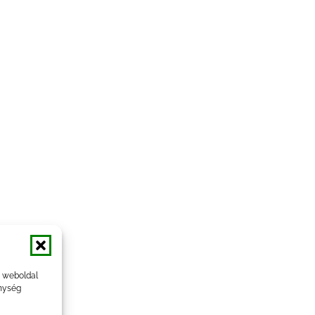
a weboldal
nység