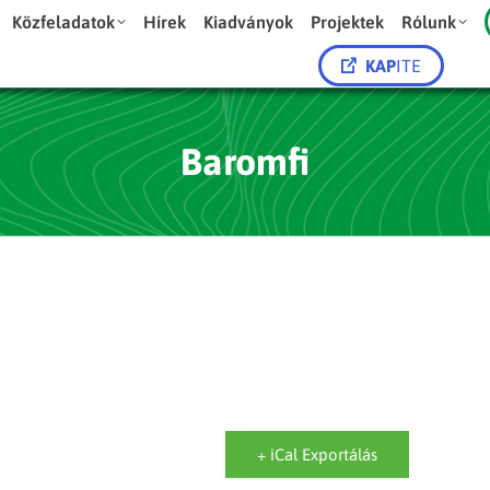
Közfeladatok
Hírek
Kiadványok
Projektek
Rólunk
KAP
ITE
Baromfi
+ iCal Exportálás