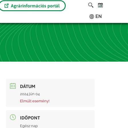
Agrárinformációs portál
EN
DÁTUM
2024 jún 04
Elmúlt esemény!
IDŐPONT
Egész nap