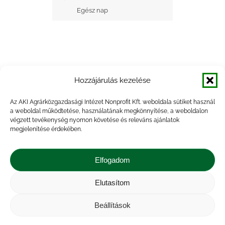
Egész nap
Hozzájárulás kezelése
+ Google Naptárba mentés
Az AKI Agrárközgazdasági Intézet Nonprofit Kft. weboldala sütiket használ
a weboldal működtetése, használatának megkönnyítése, a weboldalon
+ iCal Exportálás
végzett tevékenység nyomon követése és releváns ajánlatok
megjelenítése érdekében.
Elfogadom
Elutasítom
Impresszum
|
Kapcsolat
|
Jogi nyilatkozat
|
Közérdekű adatok
|
Adatvédelmi nyilatkozat
|
Beállítások
Akadálymentesítési nyilatkozat
|
Cookie
tájékoztató