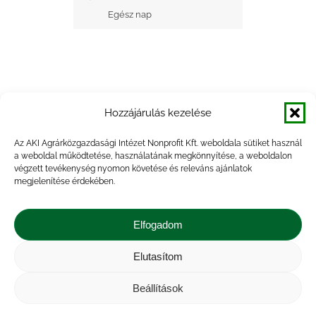
Egész nap
Hozzájárulás kezelése
+ Google Naptárba mentés
Az AKI Agrárközgazdasági Intézet Nonprofit Kft. weboldala sütiket használ
a weboldal működtetése, használatának megkönnyítése, a weboldalon
+ iCal Exportálás
végzett tevékenység nyomon követése és releváns ajánlatok
megjelenítése érdekében.
Elfogadom
Elutasítom
Impresszum
|
Kapcsolat
|
Jogi nyilatkozat
|
Közérdekű adatok
|
Adatvédelmi nyilatkozat
|
Beállítások
Akadálymentesítési nyilatkozat
|
Cookie
tájékoztató