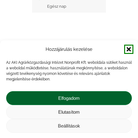
Egész nap
Hozzájárulás kezelése
+ Google Naptárba mentés
Az AKI Agrárközgazdasági Intézet Nonprofit Kft. weboldala sütiket használ
a weboldal működtetése, használatának megkönnyítése, a weboldalon
+ iCal Exportálás
végzett tevékenység nyomon követése és releváns ajánlatok
megjelenítése érdekében.
Elfogadom
Elutasítom
Impresszum
|
Kapcsolat
|
Jogi nyilatkozat
|
Közérdekű adatok
|
Adatvédelmi nyilatkozat
|
Beállítások
Akadálymentesítési nyilatkozat
|
Cookie
tájékoztató