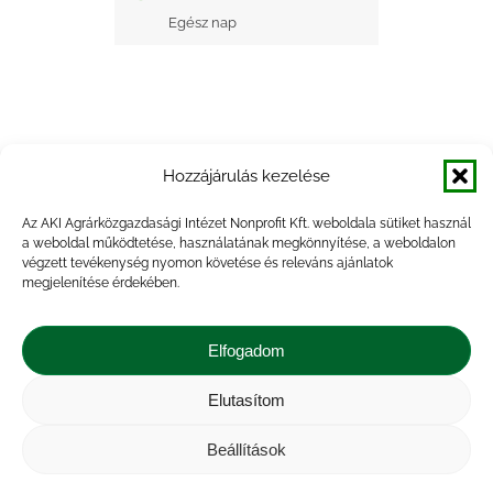
Egész nap
Hozzájárulás kezelése
+ Google Naptárba mentés
Az AKI Agrárközgazdasági Intézet Nonprofit Kft. weboldala sütiket használ
a weboldal működtetése, használatának megkönnyítése, a weboldalon
+ iCal Exportálás
végzett tevékenység nyomon követése és releváns ajánlatok
megjelenítése érdekében.
Elfogadom
Elutasítom
Impresszum
|
Kapcsolat
|
Jogi nyilatkozat
|
Közérdekű adatok
|
Adatvédelmi nyilatkozat
|
Beállítások
Akadálymentesítési nyilatkozat
|
Cookie
tájékoztató