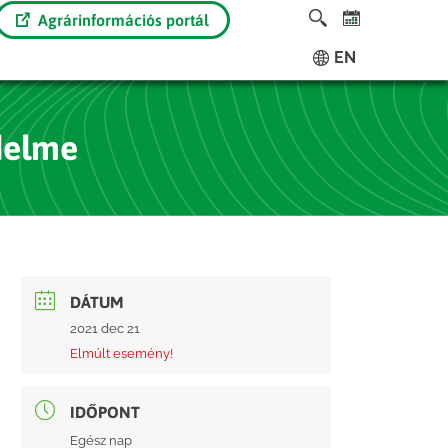
Agrárinformációs portál
EN
delme
DÁTUM
2021 dec 21
Elmúlt esemény!
IDŐPONT
Egész nap