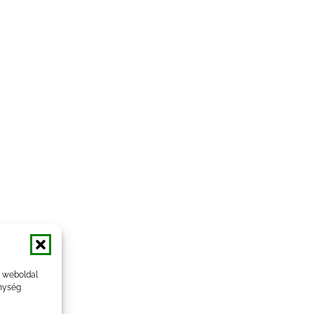
a weboldal
nység