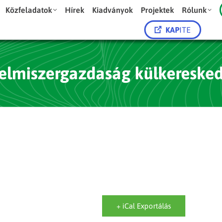
Közfeladatok
Hírek
Kiadványok
Projektek
Rólunk
KAP
ITE
lelmiszergazdaság külkereske
+ iCal Exportálás