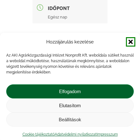
IDŐPONT
Egész nap
Hozzájárulás kezelése
Az AKI Agrárközgazdasági Intézet Nonprofit Kft. weboldala sütiket használ
a weboldal működtetése, használatának megkönnyítése, a weboldalon
+ Google Naptárba mentés
végzett tevékenység nyomon követése és releváns ajánlatok
megjelenítése érdekében.
+ iCal Exportálás
Elfogadom
Elutasítom
Beállítások
Impresszum
|
Kapcsolat
|
Jogi nyilatkozat
|
Közérdekű adatok
|
Adatvédelmi nyilatkozat
|
Cookie tájékoztató
Adatvédelmi nyilatkozat
Impresszum