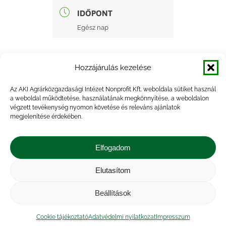
IDŐPONT
Egész nap
Hozzájárulás kezelése
Az AKI Agrárközgazdasági Intézet Nonprofit Kft. weboldala sütiket használ
a weboldal működtetése, használatának megkönnyítése, a weboldalon
+ Google Naptárba mentés
végzett tevékenység nyomon követése és releváns ajánlatok
megjelenítése érdekében.
+ iCal Exportálás
Elfogadom
Elutasítom
Beállítások
Impresszum
|
Kapcsolat
|
Jogi nyilatkozat
|
Közérdekű adatok
|
Adatvédelmi nyilatkozat
|
Cookie tájékoztató
Adatvédelmi nyilatkozat
Impresszum