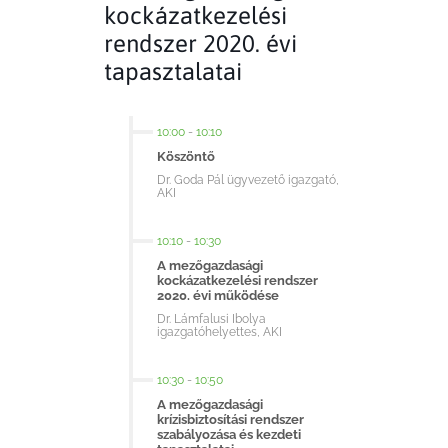
kockázatkezelési
rendszer 2020. évi
tapasztalatai
10:00
-
10:10
Köszöntő
Dr. Goda Pál ügyvezető igazgató,
AKI
10:10
-
10:30
A mezőgazdasági
kockázatkezelési rendszer
2020. évi működése
Dr. Lámfalusi Ibolya
igazgatóhelyettes, AKI
10:30
-
10:50
A mezőgazdasági
krízisbiztosítási rendszer
szabályozása és kezdeti