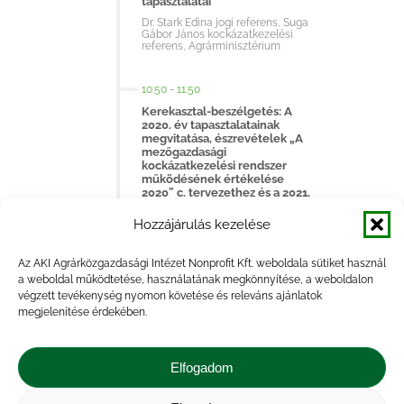
tapasztalatai
Dr. Stark Edina jogi referens, Suga
Gábor János kockázatkezelési
referens, Agrárminisztérium
10:50
-
11:50
Kerekasztal-beszélgetés: A
2020. év tapasztalatainak
megvitatása, észrevételek „A
mezőgazdasági
kockázatkezelési rendszer
működésének értékelése
2020” c. tervezethez és a 2021.
év folyamataihoz
Hozzájárulás kezelése
11:50
-
12:00
Az AKI Agrárközgazdasági Intézet Nonprofit Kft. weboldala sütiket használ
Zárszó
a weboldal működtetése, használatának megkönnyítése, a weboldalon
Dr. Goda Pál ügyvezető igazgató,
végzett tevékenység nyomon követése és releváns ajánlatok
AKI
megjelenítése érdekében.
Elfogadom