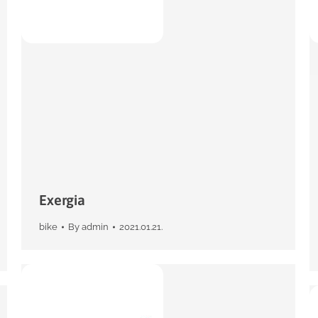
Exergia
bike
By
admin
2021.01.21.