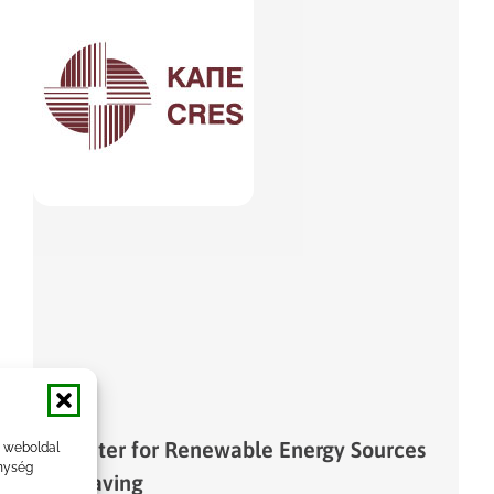
Center for Renewable Energy Sources
a weboldal
nység
& Saving