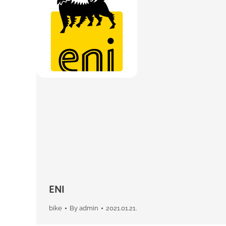
ENI
bike
By
admin
2021.01.21.