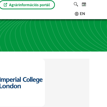
Agrárinformációs portál
EN