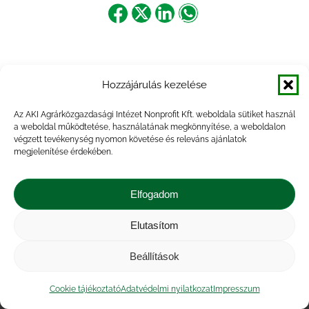
Share
Share
Share
Share
on
on
on
on
Facebook
X
LinkedIn
WhatsApp
Hozzájárulás kezelése
Az AKI Agrárközgazdasági Intézet Nonprofit Kft. weboldala sütiket használ
a weboldal működtetése, használatának megkönnyítése, a weboldalon
végzett tevékenység nyomon követése és releváns ajánlatok
megjelenítése érdekében.
Elfogadom
Elutasítom
Impresszum
|
Kapcsolat
|
Jogi nyilatkozat
|
Közérdekű adatok
|
Adatvédelmi nyilatkozat
|
Beállítások
Akadálymentesítési nyilatkozat
|
Cookie
tájékoztató
Cookie tájékoztató
Adatvédelmi nyilatkozat
Impresszum