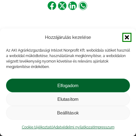
Share
Share
Share
Share
on
on
on
on
Facebook
X
LinkedIn
WhatsApp
Hozzájárulás kezelése
Az AKI Agrárközgazdasági Intézet Nonprofit Kft. weboldala sütiket használ
a weboldal működtetése, használatának megkönnyítése, a weboldalon
végzett tevékenység nyomon követése és releváns ajánlatok
megjelenítése érdekében.
Elfogadom
Elutasítom
Impresszum
|
Kapcsolat
|
Jogi nyilatkozat
|
Közérdekű adatok
|
Adatvédelmi nyilatkozat
|
Beállítások
Akadálymentesítési nyilatkozat
|
Cookie
tájékoztató
Cookie tájékoztató
Adatvédelmi nyilatkozat
Impresszum