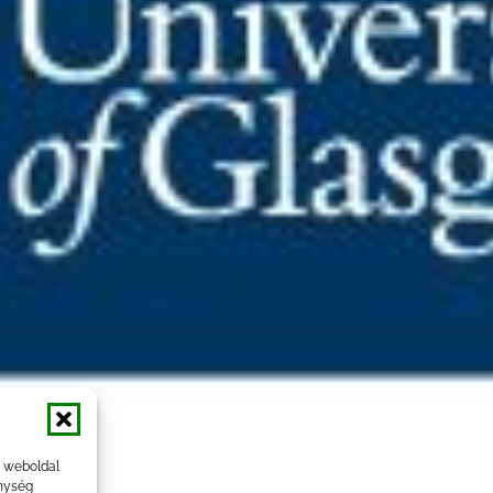
a weboldal
nység