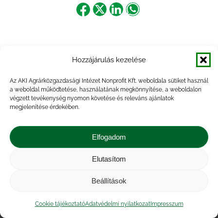
Share
Share
Share
Share
on
on
on
on
Facebook
X
LinkedIn
WhatsApp
Hozzájárulás kezelése
Az AKI Agrárközgazdasági Intézet Nonprofit Kft. weboldala sütiket használ
a weboldal működtetése, használatának megkönnyítése, a weboldalon
végzett tevékenység nyomon követése és releváns ajánlatok
megjelenítése érdekében.
Elfogadom
Elutasítom
Impresszum
|
Kapcsolat
|
Jogi nyilatkozat
|
Közérdekű adatok
|
Adatvédelmi nyilatkozat
|
Beállítások
Akadálymentesítési nyilatkozat
|
Cookie
tájékoztató
Cookie tájékoztató
Adatvédelmi nyilatkozat
Impresszum